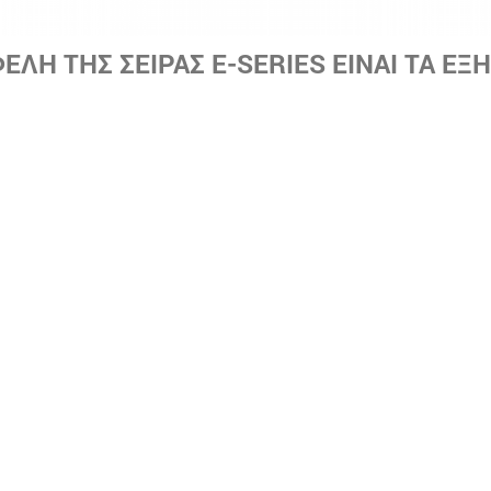
ΦΕΛΗ ΤΗΣ ΣΕΙΡΑΣ E
-SERIES
ΕΙΝΑΙ ΤΑ ΕΞΗ
ν ψυκτικών συγκροτημάτων e-series, η οποία χρησιμοποιεί ι
ας scroll συμπιεστές, σε συνδυασμό με προηγμένους μετατροπ
επιτρέπει τη λειτουργία μεταξύ 8% ~ 100% και επιτυγχάνει
ύ φορτίου.
Η ΠΡΟΣΕΓΓΙΣΗ
ής προσέγγισης μειώνει τις απαιτήσεις για χώρο και απλοπ
ρθρωτή προσέγγιση προσφέρεται, επίσης, για μια σταδιακή ε
ντικές απαιτήσεις, καθώς μπορούν να κλιμακωθούν ανάλογα
 ΕΓΚΑΤΑΣΤΑΣΗΣ
ορεί να αποτελείται από μια σειρά έως και έξι συνδεδεμέ
πορεί να επιτευχθεί εξοικονόμηση χώρου από 30% ~ 40% σε
τα.