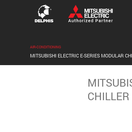
AIR-CONDITIONING
MITSUBISHI ELECTRIC E-SERIES MODULAR CH
MITSUBI
CHILLER
Οι κύριες προκλήσεις
επέκταση οι μελετητ
ευέλικτη διαχείρισ