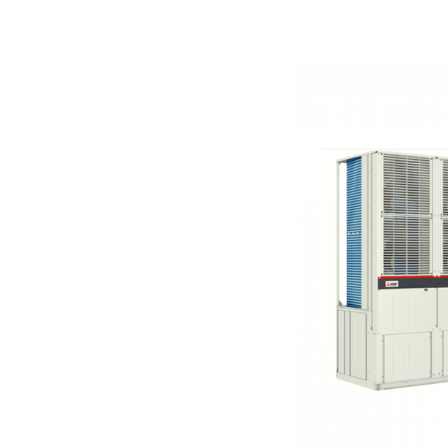
κατάλληλα για εφαρμ
μεμονωμένων μονάδ