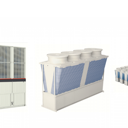
ογές άνεσης και process cooling με δυνατότητα σύνδεσης έω
ων και εύρος αποδόσεων από 90kW έως 1.080kW.