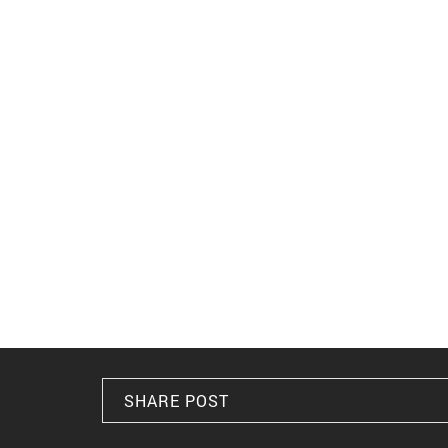
ΧΑΜΗΛΑ ΕΠΙΠΕΔΑ 
Χρησιμοποιώντας ιδ
συγκροτήματος, το e
επίπεδα θορύβου είν
εγκαταστάσεις στο 
ακινήτων στην ίδια 
Το αρθρωτά ψυκτικά 
Αποτελούν αποτελεσ
μπορεί να καλύψει τ
Αρθρογράφος: Απόστ
SHARE POST