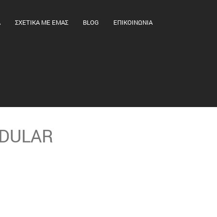
Α
ΣΧΕΤΙΚΑ ΜΕ ΕΜΑΣ
BLOG
ΕΠΙΚΟΙΝΩΝΙΑ
ODULAR
τες και κατ’
 άνεσης, την