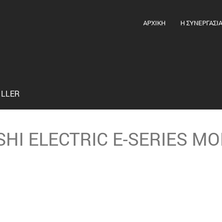
ΑΡΧΙΚΗ
Η ΣΥΝΕΡΓΑΣΙ
ILLER
SHI ELECTRIC E-SERIES M
 που αντιμετωπίζουν οι ιδιοκτήτες, οι διαχειριστές, οι χρήσ
ές των κτιρίων την εποχή μας, σχετίζονται με τις συνθήκες
η των χώρων και την υψηλή ενεργειακή απόδοση.