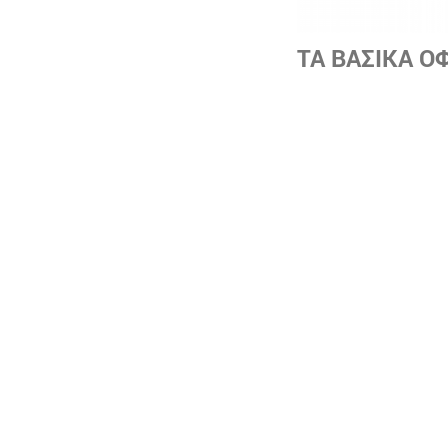
ΤΑ ΒΑΣΙΚΑ Ο
ΥΨΗΛΗ ΑΠΟΔΟΣΗ
Η αρθρωτή γκάμα τω
απόδοσης, τεχνολογί
συστήματα ελέγχου, 
σε συνθήκες μερικο
ΜΟΝΑΔΙΚΗ ΑΡΘΡΩΤ
Η χρήση μιας αρθρωτ
εγκατάσταση. Μια α
πρόβλεψη για μελλο
ΜΕΙΩΜΕΝΟΣ ΧΩΡΟΣ
Κάθε συγκρότημα μπ
μονάδων. Συνήθως μ
ψυκτικά συγκροτήμα